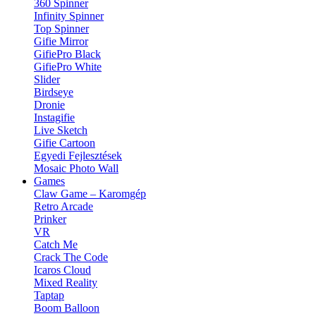
360 Spinner
Infinity Spinner
Top Spinner
Gifie Mirror
GifiePro Black
GifiePro White
Slider
Birdseye
Dronie
Instagifie
Live Sketch
Gifie Cartoon
Egyedi Fejlesztések
Mosaic Photo Wall
Games
Claw Game – Karomgép
Retro Arcade
Prinker
VR
Catch Me
Crack The Code
Icaros Cloud
Mixed Reality
Taptap
Boom Balloon