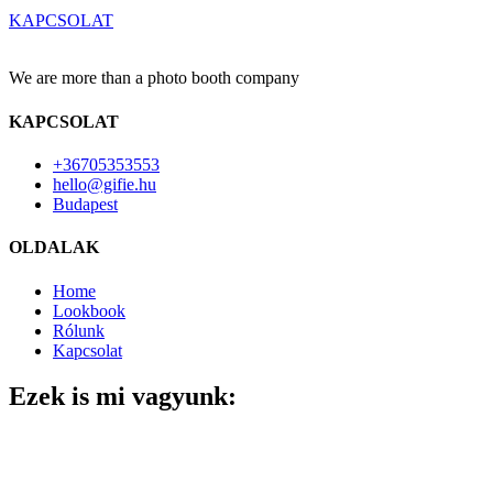
KAPCSOLAT
We are more than a photo booth company
KAPCSOLAT
+36705353553
hello@gifie.hu
Budapest
OLDALAK
Home
Lookbook
Rólunk
Kapcsolat
Ezek is mi vagyunk: