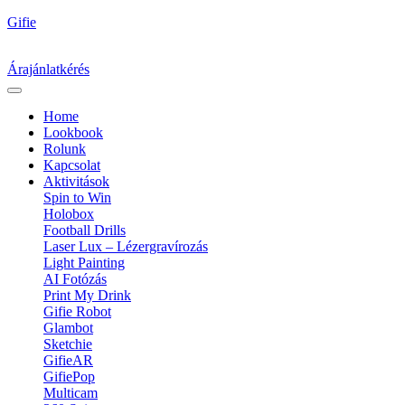
Gifie
Árajánlatkérés
Home
Lookbook
Rolunk
Kapcsolat
Aktivitások
Spin to Win
Holobox
Football Drills
Laser Lux – Lézergravírozás
Light Painting
AI Fotózás
Print My Drink
Gifie Robot
Glambot
Sketchie
GifieAR
GifiePop
Multicam