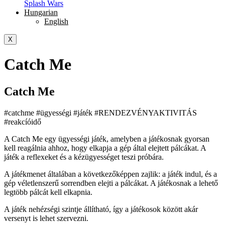
Splash Wars
Hungarian
English
X
Catch Me
Catch Me
#catchme #ügyességi #játék #RENDEZVÉNYAKTIVITÁS
#reakcíóidő
A Catch Me egy ügyességi játék, amelyben a játékosnak gyorsan
kell reagálnia ahhoz, hogy elkapja a gép által elejtett pálcákat. A
játék a reflexeket és a kézügyességet teszi próbára.
A játékmenet általában a következőképpen zajlik: a játék indul, és a
gép véletlenszerű sorrendben elejti a pálcákat. A játékosnak a lehető
legtöbb pálcát kell elkapnia.
A játék nehézségi szintje állítható, így a játékosok között akár
versenyt is lehet szervezni.