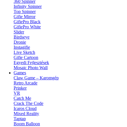
360 Spinner
Infinity Spinner
Top Spinner
Gifie Mirror
GifiePro Black
GifiePro White
Slider
Birdseye
Dronie
Instagifie
Live Sketch
Gifie Cartoon
Egyedi Fejlesztések
Mosaic Photo Wall
Games
Claw Game – Karomgép
Retro Arcade
Prinker
VR
Catch Me
Crack The Code
Icaros Cloud
Mixed Reality
Taptap
Boom Balloon