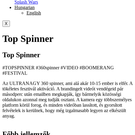
Splash Wars
Hungarian
English
X
Top Spinner
Top Spinner
#TOPSPINNER #360spinner #VIDEO #BOOMERANG
#FESTIVAL
Az ULTRANAGY 360 spinner, ami alá akár 10-15 ember is elfér. A
tökéletes fesztivál aktiváció. A brandingelt videót vendégeid pár
másodperc után emailben megkapják, így bármelyik közösségi
oldalukon azonnal meg tudják osztani. A kamera egy többszemélyes
platform körül forog, és minden videóban lassított, és gyorsított
felvételek is kerülnek, hogy még izgalmasabb legyen az elkészült
anyag.
Főbb jellemzők