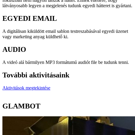
fókuszban nem nagyon látszik a háttér. Ennek ellenére, hogy
látványosabb legyen a megjelenés tudunk egyedi hátteret is gyártani.
EGYEDI EMAIL
A digitálisan kiküldött email sablon testreszabásával egyedi üzenet
vagy marketing anyag küldhető ki.
AUDIO
A videó alá bármilyen MP3 formátumú audiót file be tudunk tenni.
További aktivitásaink
Aktivitások megtekintése
GLAMBOT