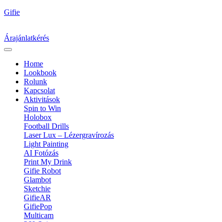
Gifie
Árajánlatkérés
Home
Lookbook
Rolunk
Kapcsolat
Aktivitások
Spin to Win
Holobox
Football Drills
Laser Lux – Lézergravírozás
Light Painting
AI Fotózás
Print My Drink
Gifie Robot
Glambot
Sketchie
GifieAR
GifiePop
Multicam